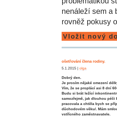
problematikou st
nenáleží sem a
rovněž pokusy o
Vložit nový d
ošetřování člena rodiny.
5.1.2015 |
olga
Dobrý den.
Je prosím nějaké omezení délk
Vím, že se proplácí asi 8 dní 60-
Budu si brát ležící inkontine
samozřejmě, jak dlouhou péči
pracovala a chtěla bych se příp
důchodovém věku/. Mám smlou
vstřícného zaměstnavatele.