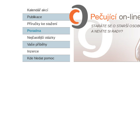
Kalendář akcí
Publikace
Příručky ke stažení
STARÁTE SE O STARŠÍ OSOB
Poradna
A NEVÍTE SI RADY?
Nejčastější otázky
Vaše příběhy
Inzerce
Kde hledat pomoc