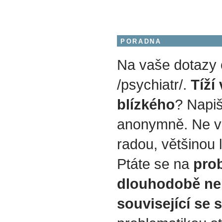
PORADNA
Na vaše dotazy
/psychiatr/.
Tíží
blízkého
? Napiš
anonymně. Ne v
radou, většinou 
Ptáte se na
prob
dlouhodobě ne
související se 