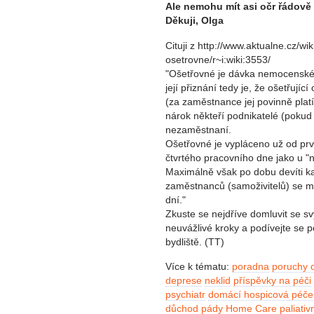
Ale nemohu mít asi očr řádově
Děkuji, Olga
Cituji z http://www.aktualne.cz/wi
osetrovne/r~i:wiki:3553/
"Ošetřovné je dávka nemocenskéh
její přiznání tedy je, že ošetřujíc
(za zaměstnance jej povinně plat
nárok někteří podnikatelé (pokud s
nezaměstnaní.
Ošetřovné je vypláceno už od prvn
čtvrtého pracovního dne jako u 
Maximálně však po dobu devíti k
zaměstnanců (samoživitelů) se m
dní."
Zkuste se nejdříve domluvit se s
neuvážlivé kroky a podívejte se 
bydliště. (TT)
Více k tématu:
poradna
poruchy 
deprese
neklid
příspěvky na péči
psychiatr
domácí hospicová péče
důchod
pády
Home Care
paliativ