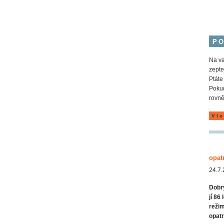
P
Na va
zepte
Ptáte
Pokud
rovně
Vlo
opat
24.7.
Dobrý
jí 86
reži
opatr