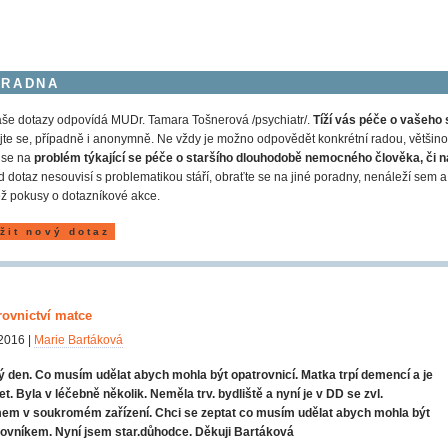
ORADNA
še dotazy odpovídá MUDr. Tamara Tošnerová /psychiatr/.
Tíží vás péče o vašeho 
jte se, případně i anonymně. Ne vždy je možno odpovědět konkrétní radou, většinou
 se na
problém týkající se péče o staršího dlouhodobě nemocného člověka, či n
 dotaz nesouvisí s problematikou stáří, obraťte se na jiné poradny, nenáleží s
ž pokusy o dotazníkové akce.
žit nový dotaz
rovnictví matce
2016 |
Marie Bartáková
 den. Co musím udělat abych mohla být opatrovnicí. Matka trpí demencí a je
 let. Byla v léčebně několik. Neměla trv. bydliště a nyní je v DD se zvl.
mem v soukromém zařízení. Chci se zeptat co musím udělat abych mohla být
ovníkem. Nyní jsem star.důhodce. Děkuji Bartáková