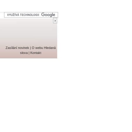
Zasílání novinek
|
O webu
Hledaná
slova
|
Kontakt