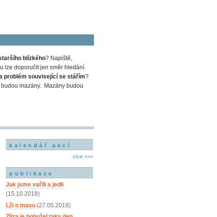
staršího blízkého
? Napiště,
 lze doporučit jen směr hledání.
a problém související se stářím
?
em a budou mazány. Mazány budou
kalendář akcí
více >>>
publikace
Jak jsme vařili a jedli
(15.10.2018)
Lži o masu
(27.05.2018)
Zítra je bohužel taky den