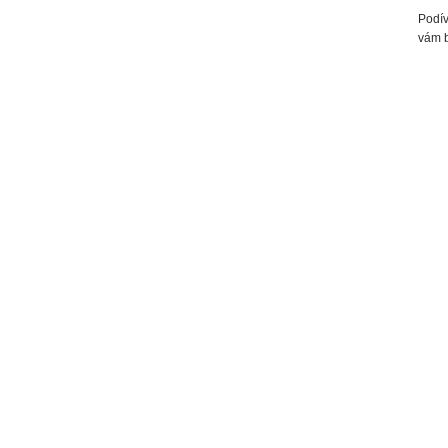
Podív
vám b