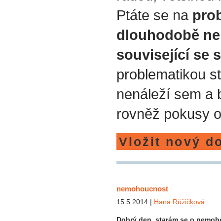
Ptáte se na
prob
dlouhodobě ne
související se 
problematikou st
nenáleží sem a
rovněž pokusy o
Vložit nový d
nemohoucnost
15.5.2014 |
Hana Růžičková
Dobrý den, starám se o nemoho