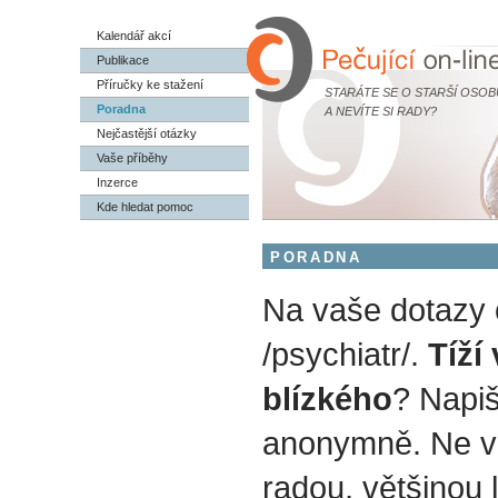
Kalendář akcí
Publikace
Příručky ke stažení
STARÁTE SE O STARŠÍ OSOB
Poradna
A NEVÍTE SI RADY?
Nejčastější otázky
Vaše příběhy
Inzerce
Kde hledat pomoc
PORADNA
Na vaše dotazy
/psychiatr/.
Tíží
blízkého
? Napiš
anonymně. Ne v
radou, většinou 