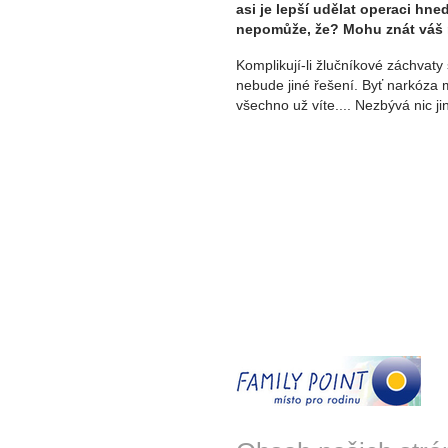
asi je lepší udělat operaci hne
nepomůže, že? Mohu znát váš 
Komplikují-li žlučníkové záchvaty
nebude jiné řešení. Byť narkóza m
všechno už víte.... Nezbývá nic j