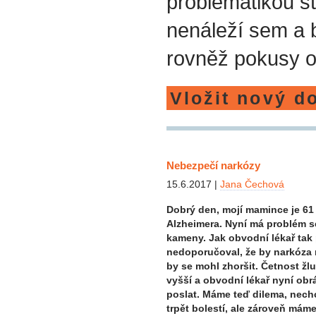
problematikou st
nenáleží sem a
rovněž pokusy o
Vložit nový d
Nebezpečí narkózy
15.6.2017 |
Jana Čechová
Dobrý den, mojí mamince je 61
Alzheimera. Nyní má problém s
kameny. Jak obvodní lékař tak
nedoporučoval, že by narkóza 
by se mohl zhoršit. Četnost žl
vyšší a obvodní lékař nyní obr
poslat. Máme teď dilema, ne
trpět bolestí, ale zároveň máme