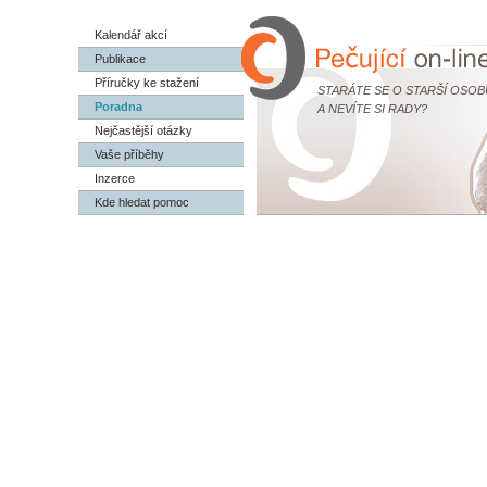
Kalendář akcí
Publikace
Příručky ke stažení
STARÁTE SE O STARŠÍ OSOB
Poradna
A NEVÍTE SI RADY?
Nejčastější otázky
Vaše příběhy
Inzerce
Kde hledat pomoc