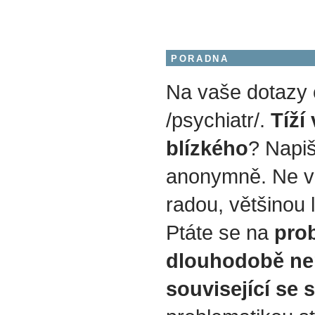
PORADNA
Na vaše dotazy
/psychiatr/.
Tíží
blízkého
? Napiš
anonymně. Ne v
radou, většinou 
Ptáte se na
prob
dlouhodobě ne
související se 