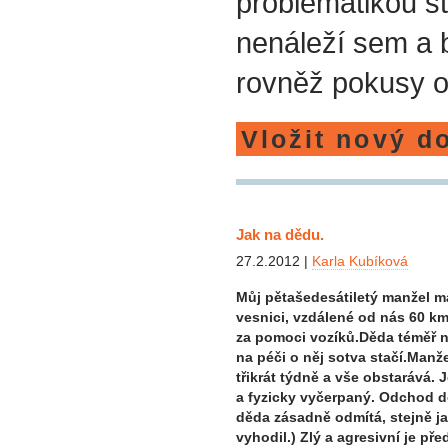
problematikou st
nenáleží sem a
rovněž pokusy o
Vložit nový d
Jak na dědu.
27.2.2012 |
Karla Kubíková
Můj pětašedesátiletý manžel má 
vesnici, vzdálené od nás 60 k
za pomoci vozíků.Děda téměř n
na péči o něj sotva stačí.Manže
třikrát týdně a vše obstarává. 
a fyzicky vyčerpaný. Odchod
děda zásadně odmítá, stejně ja
vyhodil.) Zlý a agresivní je př