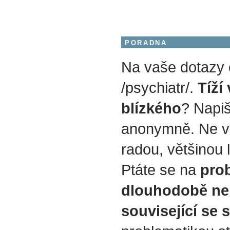
PORADNA
Na vaše dotazy
/psychiatr/.
Tíží
blízkého
? Napiš
anonymně. Ne v
radou, většinou 
Ptáte se na
prob
dlouhodobě ne
související se 