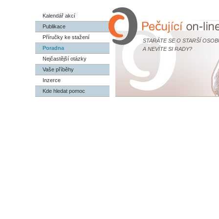
Kalendář akcí
Publikace
Příručky ke stažení
STARÁTE SE O STARŠÍ OSOB
Poradna
A NEVÍTE SI RADY?
Nejčastější otázky
Vaše příběhy
Inzerce
Kde hledat pomoc