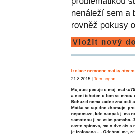
problematikou st
nenáleží sem a
rovněž pokusy o
Vložit nový d
Izolace nemocne matky otcem
21.8.2015 |
Tom hogan
Mujotec pecuje o moji matku75 
a neni ichoten o tom se mnou di
Bohuzel nema zadne znalosti 
Matka se rapidne zhorsuje, pr
nepomuze, kde naopak ji ma ne
samotnou ji se vsim pomaha. Je
casto spinava, ma o dve cisla
je izolovana .... Odehnal me, z