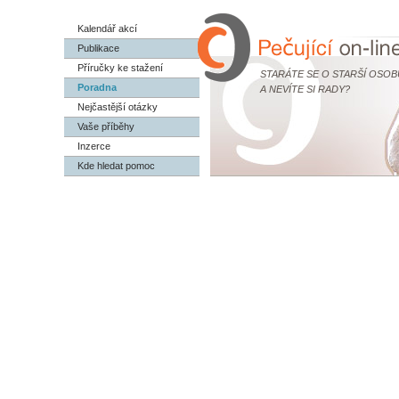
Kalendář akcí
Publikace
Příručky ke stažení
STARÁTE SE O STARŠÍ OSOB
Poradna
A NEVÍTE SI RADY?
Nejčastější otázky
Vaše příběhy
Inzerce
Kde hledat pomoc