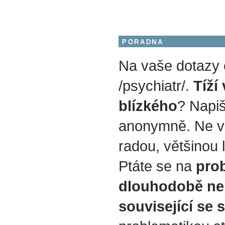
PORADNA
Na vaše dotazy
/psychiatr/.
Tíží
blízkého
? Napiš
anonymně. Ne v
radou, většinou 
Ptáte se na
prob
dlouhodobě ne
související se 