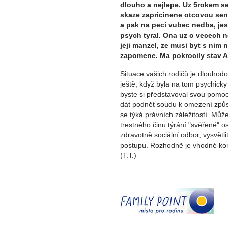
dlouho a nejlepe. Uz 5rokem se
skaze zapricinene otcovou seni
a pak na peci vubec nedba, jest
psych tyral. Ona uz o vecech ne
jeji manzel, ze musi byt s nim
zapomene. Ma pokrocily stav A
Situace vašich rodičů je dlouhod
ještě, když byla na tom psychicky
byste si představoval svou pomo
dát podnět soudu k omezení způso
se týká právních záležitostí. Můž
trestného činu týrání "svěřené" os
zdravotně sociální odbor, vysvětli
postupu. Rozhodně je vhodné kon
(T.T.)