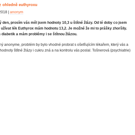
z ohledně euthyroxu
2018 |
anonym
 den, prosím vás měl jsem hodnoty 10,3 u štítné žlázy. Od té doby co jsem
 užívat lék Euthyrox mám hodnotu 13,2. Je možné že mi to prášky zhoršily.
diabetik a mám problémy i se štítnou žlázou.
ý anonyme, problém by bylo vhodné probrat s ošetřujícím lékařem, který vás a
hodnoty štítné žlázy i cukru zná a na kontrolu vás poslal. Tošnerová (psychiatrie)