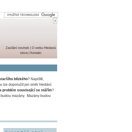
Zasílání novinek
|
O webu
Hledaná
slova
|
Kontakt
staršího blízkého
? Napiště,
 lze doporučit jen směr hledání.
a problém související se stářím
?
em a budou mazány. Mazány budou
kalendář akcí