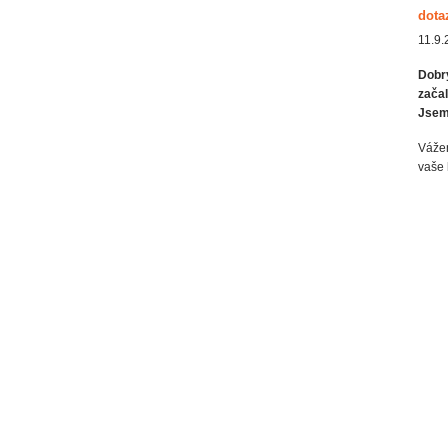
dota
11.9.
Dobrý
začal
Jsem 
Vážen
vaše 