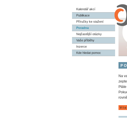
Kalendář akcí
Publikace
Příručky ke stažení
Poradna
Nejčastější otázky
Vaše příběhy
Inzerce
Kde hledat pomoc
P
Na va
zepte
Ptáte
Pokud
rovně
Vlo