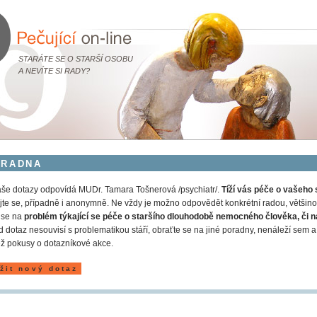
STARÁTE SE O STARŠÍ OSOBU
A NEVÍTE SI RADY?
ORADNA
še dotazy odpovídá MUDr. Tamara Tošnerová /psychiatr/.
Tíží vás péče o vašeho 
jte se, případně i anonymně. Ne vždy je možno odpovědět konkrétní radou, většinou
 se na
problém týkající se péče o staršího dlouhodobě nemocného člověka, či n
 dotaz nesouvisí s problematikou stáří, obraťte se na jiné poradny, nenáleží s
ž pokusy o dotazníkové akce.
žit nový dotaz