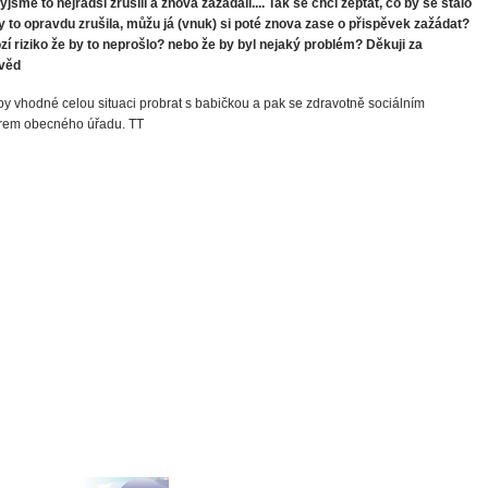
byjsme to nejradši zrušili a znova zažádali.... Tak se chci zeptat, co by se stalo
 to opravdu zrušila, můžu já (vnuk) si poté znova zase o přispěvek zažádat?
zí riziko že by to neprošlo? nebo že by byl nejaký problém? Děkuji za
věd
by vhodné celou situaci probrat s babičkou a pak se zdravotně sociálním
rem obecného úřadu. TT