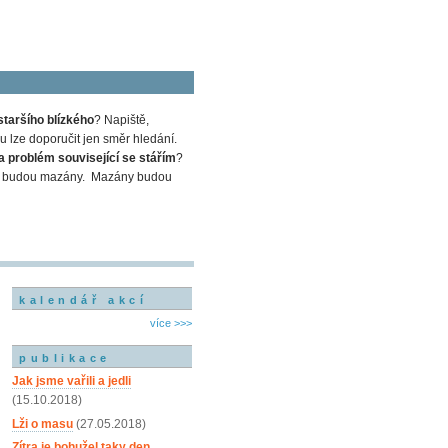
staršího blízkého
? Napiště,
 lze doporučit jen směr hledání.
a problém související se stářím
?
em a budou mazány. Mazány budou
kalendář akcí
více >>>
publikace
Jak jsme vařili a jedli
(15.10.2018)
Lži o masu
(27.05.2018)
Zítra je bohužel taky den