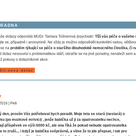
ORADNA
še dotazy odpovídá MUDr. Tamara Tošnerová /psychiatr/.
Tíží vás péče o vašeho 
jte se, případně i anonymně. Ne vždy je možno odpovědět konkrétní radou, většinou
 se na
problém týkající se péče o staršího dlouhodobě nemocného člověka, či n
 dotaz nesouvisí s problematikou stáří, obraťte se na jiné poradny, nenáleží s
ž pokusy o dotazníkové akce.
žit nový dotaz
z
2016 | Petr
 den, prosím Vás potřeboval bych poradit. Moje teta se stará (nestará) o
ku (po mozkové mrtvici) , jenže babička už ji za opatrovatelku nechce,
ají příspěvek ve výši 6000 kč, ale ona říká že pokud nebude opatrovatelka
e to zruší.... i když je babička svéprávná, a víme že to jde přepsat, i tak pro