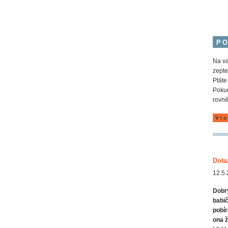
P
Na va
zepte
Ptáte
Pokud
rovně
Vlo
Dota
12.5.
Dobrý
babič
pobír
ona ž