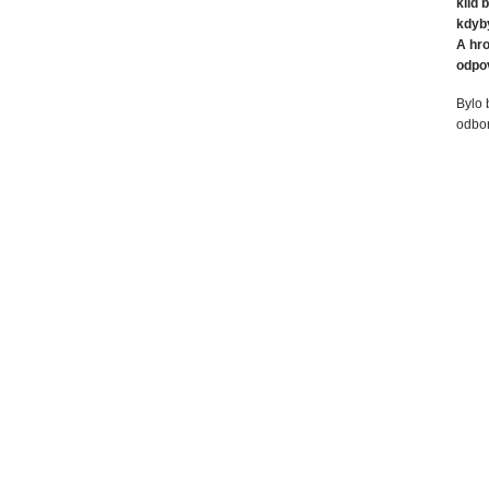
klid 
kdyby
A hro
odpo
Bylo 
odbo