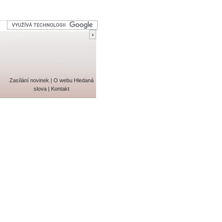
Zasílání novinek
|
O webu
Hledaná
slova
|
Kontakt