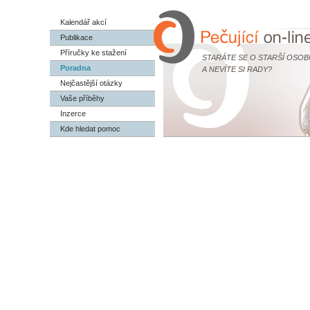
Kalendář akcí
Publikace
Příručky ke stažení
STARÁTE SE O STARŠÍ OSOB
Poradna
A NEVÍTE SI RADY?
Nejčastější otázky
Vaše příběhy
Inzerce
Kde hledat pomoc