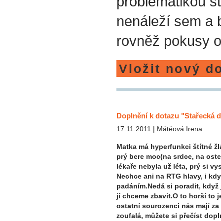
problematikou st
nenáleží sem a
rovněž pokusy o
Vložit nový d
Doplnění k dotazu "Stařecká
17.11.2011 | Mátéová Irena
Matka má hyperfunkci štítné žlá
prý bere moc(na srdce, na ost
lékaře nebyla už léta, prý si vy
Nechce ani na RTG hlavy, i kd
padáním.Nedá si poradit, když j
jí chceme zbavit.O to horší to je
ostatní sourozenci nás mají za
zoufalá, můžete si přečíst dopl