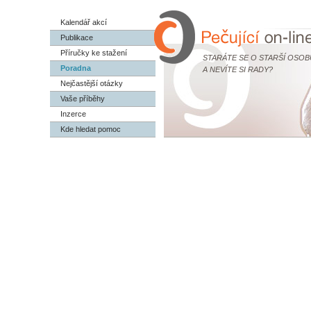
Kalendář akcí
Publikace
Příručky ke stažení
STARÁTE SE O STARŠÍ OSOB
Poradna
A NEVÍTE SI RADY?
Nejčastější otázky
Vaše příběhy
Inzerce
Kde hledat pomoc