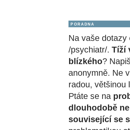
PORADNA
Na vaše dotazy
/psychiatr/.
Tíží
blízkého
? Napiš
anonymně. Ne v
radou, většinou 
Ptáte se na
prob
dlouhodobě ne
související se 