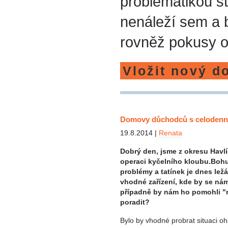
problematikou st
nenáleží sem a
rovněž pokusy o
Vložit nový d
Domovy důchodců s celodenní
19.8.2014 |
Renata
Dobrý den, jsme z okresu Havlí
operaci kyčelního kloubu.Bohuž
problémy a tatínek je dnes lež
vhodné zařízení, kde by se nám
případně by nám ho pomohli "r
poradit?
Bylo by vhodné probrat situaci o