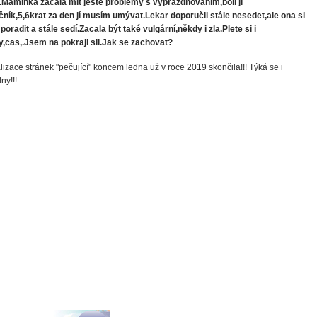
.Maminka začala mít ještě problémy s vyprazdňováním,bolí jí
ník,5,6krat za den jí musím umývat.Lekar doporučil stále nesedet,ale ona si
poradit a stále sedí.Zacala být také vulgární,někdy i zla.Plete si i
,cas,.Jsem na pokraji sil.Jak se zachovat?
lizace stránek "pečující" koncem ledna už v roce 2019 skončila!!! Týká se i
ny!!!