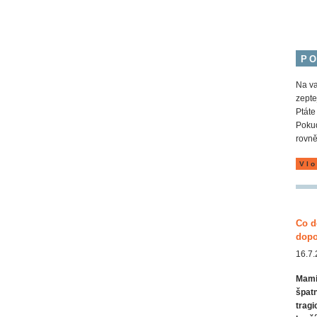
P
Na va
zepte
Ptáte
Pokud
rovně
Vlo
Co d
dopo
16.7.
Mamin
špatn
tragi