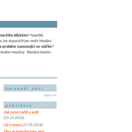
staršího blízkého
? Napiště,
 lze doporučit jen směr hledání.
a problém související se stářím
?
em a budou mazány. Mazány budou
kalendář akcí
více >>>
publikace
Jak jsme vařili a jedli
(15.10.2018)
Lži o masu
(27.05.2018)
Zítra je bohužel taky den