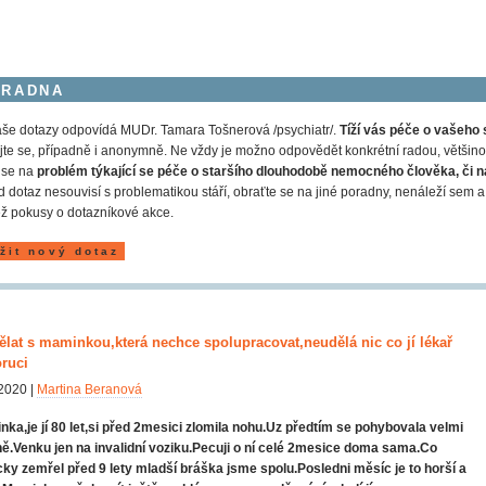
ORADNA
še dotazy odpovídá MUDr. Tamara Tošnerová /psychiatr/.
Tíží vás péče o vašeho 
jte se, případně i anonymně. Ne vždy je možno odpovědět konkrétní radou, většinou
 se na
problém týkající se péče o staršího dlouhodobě nemocného člověka, či n
 dotaz nesouvisí s problematikou stáří, obraťte se na jiné poradny, nenáleží s
ž pokusy o dotazníkové akce.
žit nový dotaz
ělat s maminkou,která nechce spolupracovat,neudělá nic co jí lékař
ruci
2020 |
Martina Beranová
ka,je jí 80 let,si před 2mesici zlomila nohu.Uz předtím se pohybovala velmi
ě.Venku jen na invalidní voziku.Pecuji o ní celé 2mesice doma sama.Co
cky zemřel před 9 lety mladší bráška jsme spolu.Posledni měsíc je to horší a