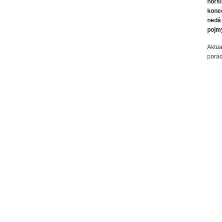
horší
koneč
nedá 
pojmy
Aktua
porad