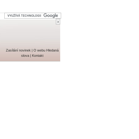
Zasílání novinek
|
O webu
Hledaná
slova
|
Kontakt