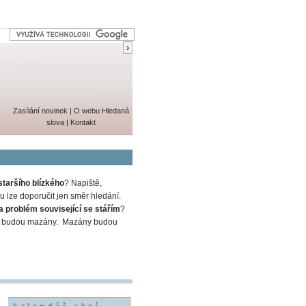
Zasílání novinek
|
O webu
Hledaná
slova
|
Kontakt
staršího blízkého
? Napiště,
 lze doporučit jen směr hledání.
a problém související se stářím
?
em a budou mazány. Mazány budou
kalendář akcí