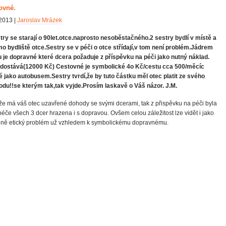
ovné.
2013 |
Jaroslav Mrázek
try se starají o 90let.otce.naprosto nesoběstačného.2 sestry bydlí v místě a
o bydliště otce.Sestry se v péči o otce střídají,v tom není problém.Jádrem
 je dopravné které dcera požaduje z příspěvku na péči jako nutný náklad.
 dostává(12000 Kč) Cestovné je symbolické 4o Kč/cestu cca 500/měcíc
é jako autobusem.Sestry tvrdí,že by tuto částku měl otec platit ze svého
du!!se kterým tak,tak vyjde.Prosím laskavě o Váš názor. J.M.
iže má váš otec uzavřené dohody se svými dcerami, tak z přispěvku na péči byla
péče všech 3 dcer hrazena i s dopravou. Ovšem celou záležitost lze vidět i jako
ně etický problém už vzhledem k symbolickému dopravnému.