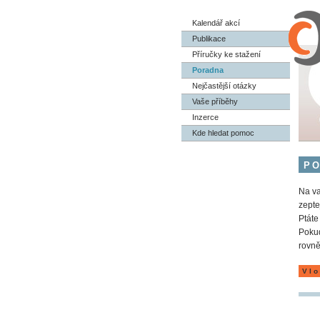
Kalendář akcí
Publikace
Příručky ke stažení
Poradna
Nejčastější otázky
Vaše příběhy
Inzerce
Kde hledat pomoc
P
Na va
zepte
Ptáte
Pokud
rovně
Vlo