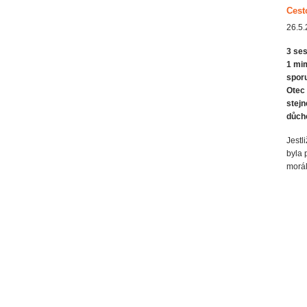
Cest
26.5.
3 ses
1 mim
sporu
Otec
stejn
důcho
Jestl
byla 
morál