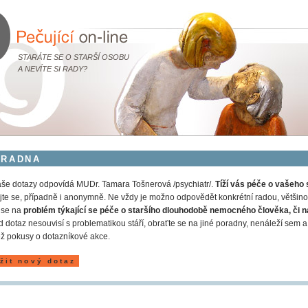
STARÁTE SE O STARŠÍ OSOBU
A NEVÍTE SI RADY?
ORADNA
še dotazy odpovídá MUDr. Tamara Tošnerová /psychiatr/.
Tíží vás péče o vašeho 
jte se, případně i anonymně. Ne vždy je možno odpovědět konkrétní radou, většinou
 se na
problém týkající se péče o staršího dlouhodobě nemocného člověka, či n
 dotaz nesouvisí s problematikou stáří, obraťte se na jiné poradny, nenáleží s
ž pokusy o dotazníkové akce.
žit nový dotaz