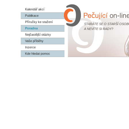
Kalendář akcí
Publikace
Příručky ke stažení
STARÁTE SE O STARŠÍ OSOB
Poradna
A NEVÍTE SI RADY?
Nejčastější otázky
Vaše příběhy
Inzerce
Kde hledat pomoc