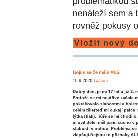
problematikou st
nenáleží sem a
rovněž pokusy o
Vložit nový d
Bojím se že mám ALS
18.9.2020 |
Jakub
Dobrý den, je mi 17 let a již 3
Protože se mi nejdříve začala m
pokračovalo slabostmi a boles
celém těle(teď mi cukají palce
lýtka (tlak), hůře se mi chodilo
mluvil déle, měl jsem sucho v 
slabosti v nohou. Probléma se n
zlepšují.Nejsou to příznaky ALS