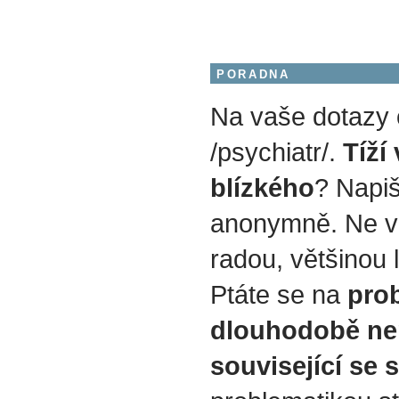
PORADNA
Na vaše dotazy
/psychiatr/.
Tíží
blízkého
? Napiš
anonymně. Ne v
radou, většinou 
Ptáte se na
prob
dlouhodobě ne
související se 