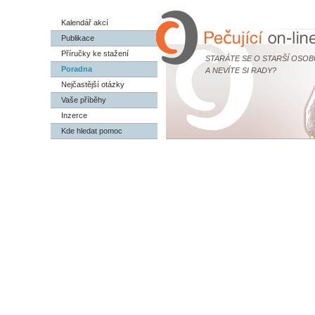
Kalendář akcí
Publikace
Příručky ke stažení
STARÁTE SE O STARŠÍ OSOB
Poradna
A NEVÍTE SI RADY?
Nejčastější otázky
Vaše příběhy
Inzerce
Kde hledat pomoc