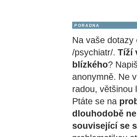
PORADNA
Na vaše dotazy
/psychiatr/.
Tíží
blízkého
? Napiš
anonymně. Ne v
radou, většinou 
Ptáte se na
prob
dlouhodobě ne
související se 