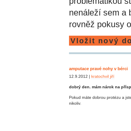
problematikou st
nenáleží sem a
rovněž pokusy o
Vložit nový d
amputace pravé nohy v bérci
12.9.2012 |
kratochvil jiří
dobrý den. mám nárok na přísp
Pokud máte dobrou protézu a jste
nikoliv.