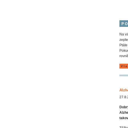
P
Na va
zepte
Ptáte
Pokud
rovně
Vlo
Alzh
27.8.
Dobrý
Alzh
takov
Těžko