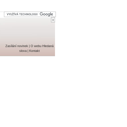
Zasílání novinek
|
O webu
Hledaná
slova
|
Kontakt