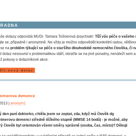
ORADNA
še dotazy odpovídá MUDr. Tamara Tošnerová /psychiatr/.
Tíží vás péče o vašeho 
jte se, případně i anonymně. Ne vždy je možno odpovědět konkrétní radou, většinou
 se na
problém týkající se péče o staršího dlouhodobě nemocného člověka, či n
 dotaz nesouvisí s problematikou stáří, obraťte se na jiné poradny, nenáleží s
ž pokusy o dotazníkové akce.
žit nový dotaz
eimerova demence
2013 |
anonym1
 den paní doktorko, chtěla jsem se zeptat, zda, když má člověk dg
eimerovu demenci středně těžkého stupně (MMSE 14 bodů) - je možné, aby
ý člověk byl orientován všemi směry správně (osoba, čas, místo)? Děkuji
 se vyjádřit teoreticky, v uváděném případě se jedná spíše o těžší demenci, u