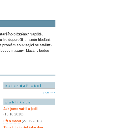
staršího blízkého
? Napiště,
 lze doporučit jen směr hledání.
a problém související se stářím
?
em a budou mazány. Mazány budou
kalendář akcí
více >>>
publikace
Jak jsme vařili a jedli
(15.10.2018)
Lži o masu
(27.05.2018)
Zítra je bohužel taky den