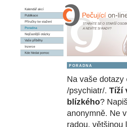
Kalendář akcí
Publikace
Příručky ke stažení
STARÁTE SE O STARŠÍ OSOB
Poradna
A NEVÍTE SI RADY?
Nejčastější otázky
Vaše příběhy
Inzerce
Kde hledat pomoc
PORADNA
Na vaše dotazy
/psychiatr/.
Tíží
blízkého
? Napiš
anonymně. Ne v
radou, většinou 