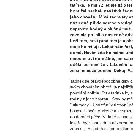
tatínka. je mu 72 let ale již 5 
bohužel nechtěl navštívit žádn
jeho chování. Mívá záchvaty v
následně přijde agrese a vulg
naprosto hodný a slušný muž. T
zavolala policii a následně odv
Leží tam, neví proč tam je a c
stále ho miluje. Lékař nám řekl
domů. Nevím zda ho máme umís
mnou mluví normálně, jen sam
udělal asi neví že v takovém ro
že si nemůže pomoc. Děkuji V
Tatínek se pravděpodobně díky d
svým chováním ohrožuje nejbližš
povolání policie. Stav tatínka by 
rodiny z jeho návratu. Stav by měl 
"utlumený". Umístění v ústavní péč
hospitalizován v Mostě a je srozum
do domácí péče. V dané situaci je
lékaře byl v souladu s názorem m
zopakuji, nejedná se jen o utlumen