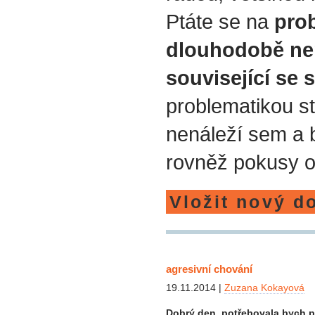
Ptáte se na
prob
dlouhodobě ne
související se 
problematikou st
nenáleží sem a
rovněž pokusy o
Vložit nový d
agresivní chování
19.11.2014 |
Zuzana Kokayová
Dobrý den, potřebovala bych p