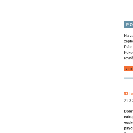
P
Na va
zepte
Ptáte
Pokud
rovně
Vlo
93 le
21.3.
Dobrý
nakup
vesk
psych