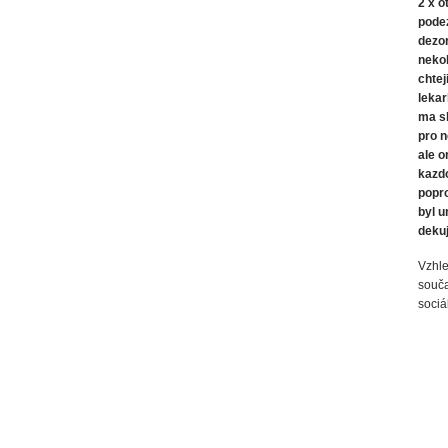
2 x o
podez
dezor
nekol
chtej
lekar
ma sk
pro n
ale o
kazdo
popro
byl u
dekuj
Vzhle
souča
sociá