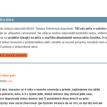
ORADNA
še dotazy odpovídá MUDr. Tamara Tošnerová /psychiatr/.
Tíží vás péče o vašeho 
jte se, případně i anonymně. Ne vždy je možno odpovědět konkrétní radou, většinou
 se na
problém týkající se péče o staršího dlouhodobě nemocného člověka, či n
 dotaz nesouvisí s problematikou stáří, obraťte se na jiné poradny, nenáleží s
ž pokusy o dotazníkové akce.
žit nový dotaz
t stary pan
2016 |
ela
 den, starame se 4 roky o naseho souseda a pritele. zajistujeme mu uklid,
 potravin, leku, 4-3 x tydne jidlo, doted nektere dny ohrival jidlo sam,
ere doprovody mimo domov atd. V poslednich dvou letech se jeho
ycky stav zacal zhorsovat. (po fyzicke strance da se rict, ze byl ok) mel ale