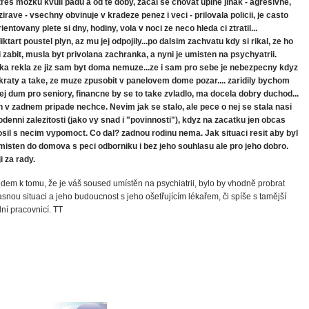
tres mozku kvuli padu a od te doby, zacal se chovat uplne jinak - agresivne,
irave - vsechny obvinuje v kradeze penez i veci - prilovala policii, je casto
ientovany plete si dny, hodiny, vola v noci ze neco hleda ci ztratil...
iktart poustel plyn, az mu jej odpojily...po dalsim zachvatu kdy si rikal, ze ho
i zabit, musla byt privolana zachranka, a nyni je umisten na psychyatrii.
ka rekla ze jiz sam byt doma nemuze...ze i sam pro sebe je nebezpecny kdyz
raty a take, ze muze zpusobit v panelovem dome pozar.... zaridily bychom
ej dum pro seniory, financne by se to take zvladlo, ma docela dobry duchod...
n v zadnem pripade nechce. Nevim jak se stalo, ale pece o nej se stala nasi
denni zalezitosti (jako vy snad i "povinnosti"), kdyz na zacatku jen obcas
sil s necim vypomoct. Co dal? zadnou rodinu nema. Jak situaci resit aby byl
misten do domova s peci odborniku i bez jeho souhlasu ale pro jeho dobro.
i za rady.
dem k tomu, že je váš soused umístěn na psychiatrii, bylo by vhodně probrat
snou situaci a jeho budoucnost s jeho ošetřujícím lékařem, či spíše s tamější
lní pracovnicí. TT