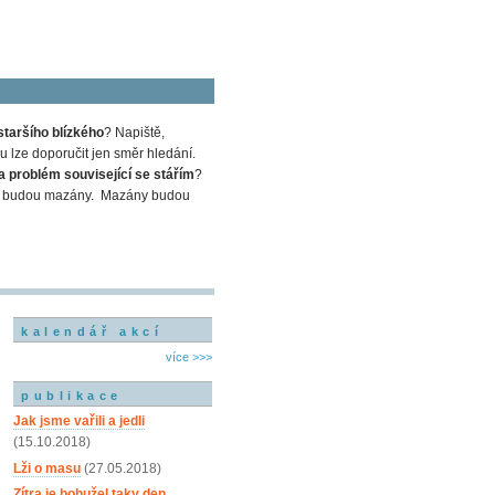
staršího blízkého
? Napiště,
 lze doporučit jen směr hledání.
a problém související se stářím
?
em a budou mazány. Mazány budou
kalendář akcí
více >>>
publikace
Jak jsme vařili a jedli
(15.10.2018)
Lži o masu
(27.05.2018)
Zítra je bohužel taky den