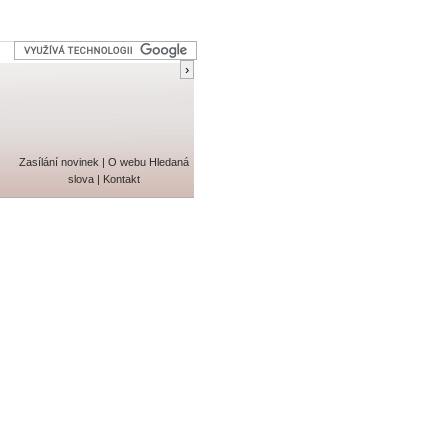
Zasílání novinek
|
O webu
Hledaná
slova
|
Kontakt