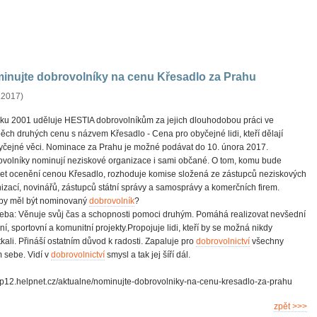
inujte dobrovolníky na cenu Křesadlo za Prahu
.2017)
ku 2001 uděluje HESTIA dobrovolníkům za jejich dlouhodobou práci ve
ěch druhých cenu s názvem Křesadlo - Cena pro obyčejné lidi, kteří dělají
čejné věci. Nominace za Prahu je možné podávat do 10. února 2017.
volníky nominují neziskové organizace i sami občané. O tom, komu bude
et ocenění cenou Křesadlo, rozhoduje komise složená ze zástupců neziskových
izací, novinářů, zástupců státní správy a samosprávy a komerčních firem.
by měl být nominovaný
dobrovolník
?
řeba: Věnuje svůj čas a schopnosti pomoci druhým. Pomáhá realizovat nevšední
rní, sportovní a komunitní projekty.Propojuje lidi, kteří by se možná nikdy
kali. Přináší ostatním důvod k radosti. Zapaluje pro
dobrovolnictví
všechny
 sebe. Vidí v
dobrovolnictví
smysl a tak jej šíří dál.
//p12.helpnet.cz/aktualne/nominujte-dobrovolniky-na-cenu-kresadlo-za-prahu
zpět >>>