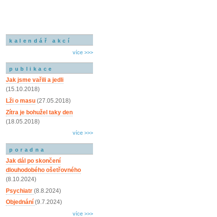
kalendář akcí
více >>>
publikace
Jak jsme vařili a jedli
(15.10.2018)
Lži o masu
(27.05.2018)
Zítra je bohužel taky den
(18.05.2018)
více >>>
poradna
Jak dál po skončení
dlouhodobého ošetřovného
(8.10.2024)
Psychiatr
(8.8.2024)
Objednání
(9.7.2024)
více >>>