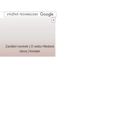
Zasílání novinek
|
O webu
Hledaná
slova
|
Kontakt