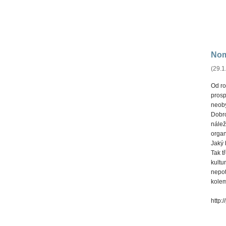
Nom
(29.1
Od ro
prosp
neoby
Dobro
nálež
organ
Jaký 
Tak t
kultu
nepot
kolem
http: