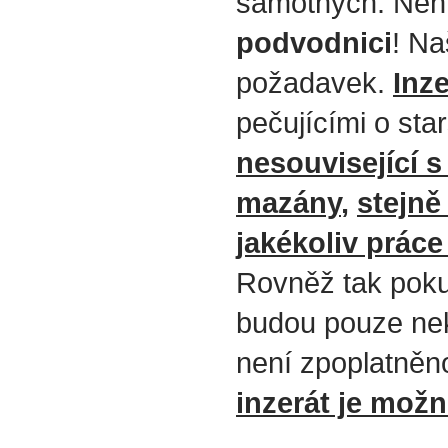
samotných. Není
podvodnici
! Na
požadavek.
Inze
pečujícími o star
nesouvisející 
mazány
,
stejně
jakékoliv práce
Rovněž tak pok
budou pouze nek
není zpoplatněn
inzerát je mož