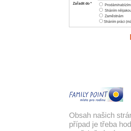
Zařadit do *
Prodám/nabízím vě
Sháním něijakou
Zaměstnám
Sháním práci (má
Obsah našich strá
případ je třeba hod