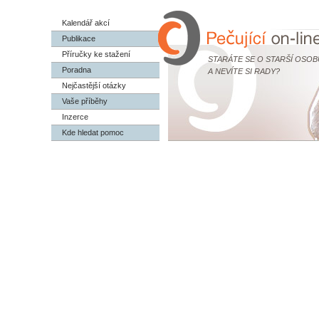
Kalendář akcí
Publikace
Příručky ke stažení
STARÁTE SE O STARŠÍ OSOB
Poradna
A NEVÍTE SI RADY?
Nejčastější otázky
Vaše příběhy
Inzerce
Kde hledat pomoc