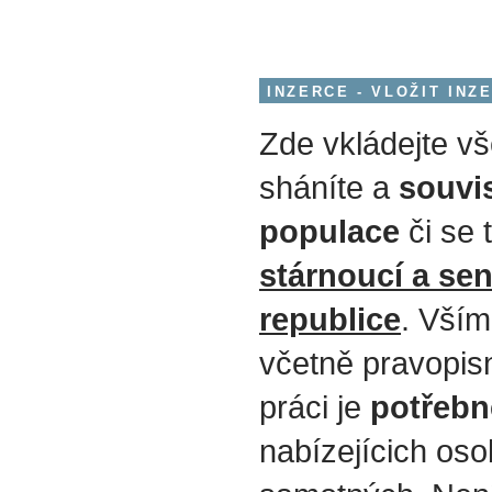
INZERCE - VLOŽIT INZ
Zde vkládejte vš
sháníte a
souvis
populace
či se 
stárnoucí a se
republice
. Vším
včetně pravopisn
práci je
potřeb
nabízejícich osob