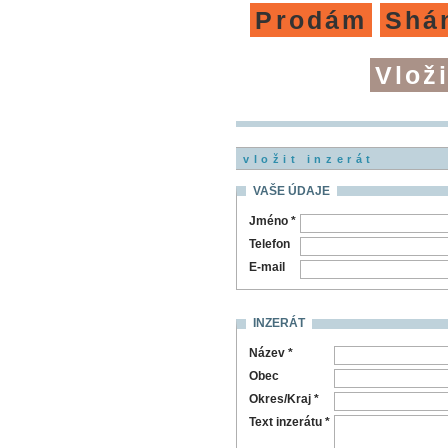
Prodám
Shá
Vloži
vložit inzerát
VAŠE ÚDAJE
Jméno *
Telefon
E-mail
INZERÁT
Název *
Obec
Okres/Kraj *
Text inzerátu *