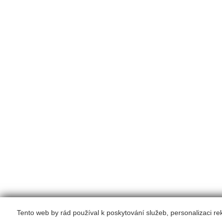
Tento web by rád používal k poskytování služeb, personalizaci r